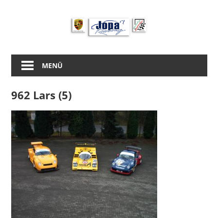
Zum
Inhalt
springen
MENÜ
962 Lars (5)