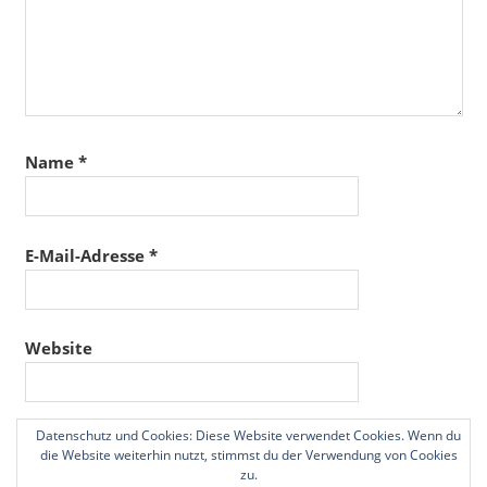
Name
*
E-Mail-Adresse
*
Website
Datenschutz und Cookies: Diese Website verwendet Cookies. Wenn du
Name, E-Mail-Adresse und Website in diesem
die Website weiterhin nutzt, stimmst du der Verwendung von Cookies
Browser für meinen nächsten Kommentar speichern.
zu.