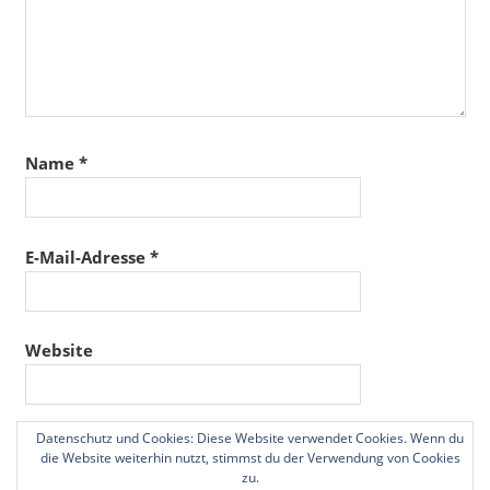
Name
*
E-Mail-Adresse
*
Website
Datenschutz und Cookies: Diese Website verwendet Cookies. Wenn du
Name, E-Mail-Adresse und Website in diesem
die Website weiterhin nutzt, stimmst du der Verwendung von Cookies
Browser für meinen nächsten Kommentar speichern.
zu.