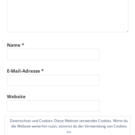
Name
*
E-Mail-Adresse
*
Website
Datenschutz und Cookies: Diese Website verwendet Cookies. Wenn du
Name, E-Mail-Adresse und Website in diesem
die Website weiterhin nutzt, stimmst du der Verwendung von Cookies
Browser für meinen nächsten Kommentar speichern.
zu.