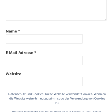
Name
*
E-Mail-Adresse
*
Website
Datenschutz und Cookies: Diese Website verwendet Cookies. Wenn du
Name, E-Mail-Adresse und Website in diesem
die Website weiterhin nutzt, stimmst du der Verwendung von Cookies
Browser für meinen nächsten Kommentar speichern.
zu.
Weitere Informationen, beispielsweise zur Kontrolle von Cookies,