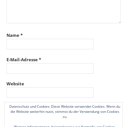
Name
*
E-Mail-Adresse
*
Website
Datenschutz und Cookies: Diese Website verwendet Cookies. Wenn du
Name, E-Mail-Adresse und Website in diesem
die Website weiterhin nutzt, stimmst du der Verwendung von Cookies
Browser für meinen nächsten Kommentar speichern.
zu.
Weitere Informationen, beispielsweise zur Kontrolle von Cookies,