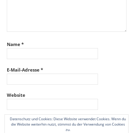
Name
*
E-Mail-Adresse
*
Website
Datenschutz und Cookies: Diese Website verwendet Cookies. Wenn du
Name, E-Mail-Adresse und Website in diesem
die Website weiterhin nutzt, stimmst du der Verwendung von Cookies
Browser für meinen nächsten Kommentar speichern.
zu.