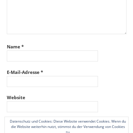
Name
*
E-Mail-Adresse
*
Website
Datenschutz und Cookies: Diese Website verwendet Cookies. Wenn du
Name, E-Mail-Adresse und Website in diesem
die Website weiterhin nutzt, stimmst du der Verwendung von Cookies
Browser für meinen nächsten Kommentar speichern.
zu.