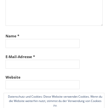
Name
*
E-Mail-Adresse
*
Website
Datenschutz und Cookies: Diese Website verwendet Cookies. Wenn du
Name, E-Mail-Adresse und Website in diesem
die Website weiterhin nutzt, stimmst du der Verwendung von Cookies
Browser für meinen nächsten Kommentar speichern.
zu.