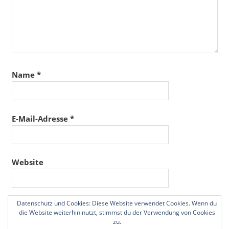
Name
*
E-Mail-Adresse
*
Website
Datenschutz und Cookies: Diese Website verwendet Cookies. Wenn du
Name, E-Mail-Adresse und Website in diesem
die Website weiterhin nutzt, stimmst du der Verwendung von Cookies
Browser für meinen nächsten Kommentar speichern.
zu.