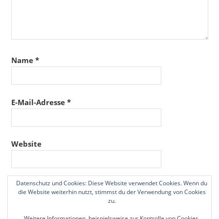
Name
*
E-Mail-Adresse
*
Website
Datenschutz und Cookies: Diese Website verwendet Cookies. Wenn du
Name, E-Mail-Adresse und Website in diesem
die Website weiterhin nutzt, stimmst du der Verwendung von Cookies
Browser für meinen nächsten Kommentar speichern.
zu.
Weitere Informationen, beispielsweise zur Kontrolle von Cookies,