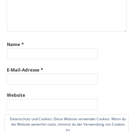
Name
*
E-Mail-Adresse
*
Website
Datenschutz und Cookies: Diese Website verwendet Cookies. Wenn du
Name, E-Mail-Adresse und Website in diesem
die Website weiterhin nutzt, stimmst du der Verwendung von Cookies
Browser für meinen nächsten Kommentar speichern.
zu.