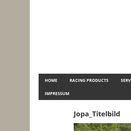
Zum
Inhalt
springen
Jopa-
HOME
RACING PRODUCTS
SERV
Racing
IMPRESSUM
Jopa_Titelbild