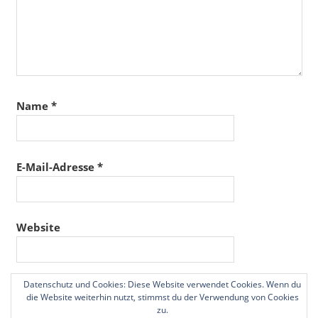
Name
*
E-Mail-Adresse
*
Website
Datenschutz und Cookies: Diese Website verwendet Cookies. Wenn du
Name, E-Mail-Adresse und Website in diesem
die Website weiterhin nutzt, stimmst du der Verwendung von Cookies
Browser für meinen nächsten Kommentar speichern.
zu.