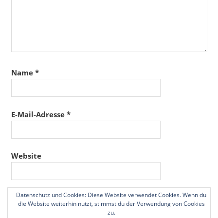
Name
*
E-Mail-Adresse
*
Website
Datenschutz und Cookies: Diese Website verwendet Cookies. Wenn du
Name, E-Mail-Adresse und Website in diesem
die Website weiterhin nutzt, stimmst du der Verwendung von Cookies
Browser für meinen nächsten Kommentar speichern.
zu.