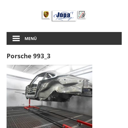
Zum
Inhalt
springen
MENÜ
Porsche 993_3