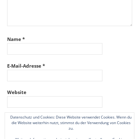
Name
*
E-Mail-Adresse
*
Website
Datenschutz und Cookies: Diese Website verwendet Cookies. Wenn du
Name, E-Mail-Adresse und Website in diesem
die Website weiterhin nutzt, stimmst du der Verwendung von Cookies
Browser für meinen nächsten Kommentar speichern.
zu.