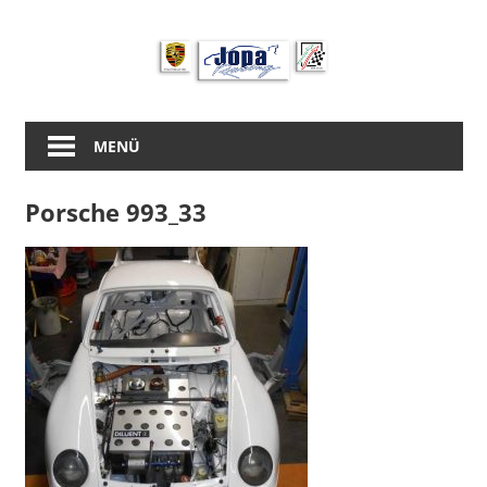
Zum
Inhalt
springen
MENÜ
Porsche 993_33