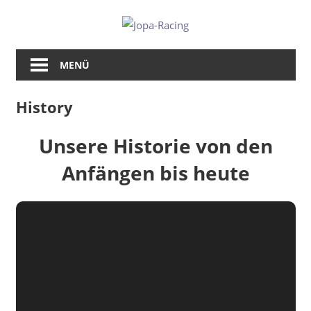
Zum
Jopa-
Inhalt
springen
Racing
MENÜ
History
Unsere Historie von den
Anfängen bis heute