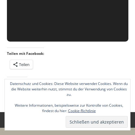
Teilen mit Facebook:
Teilen
Gefällt mir:
Datenschutz und Cookies: Diese Website verwendet Cookies. Wenn du
die Website weiterhin nutzt, stimmst du der Verwendung von Cookies
zu.
Weitere Informationen, beispielsweise zur Kontrolle von Cookies,
findest du hier:
Cookie-Richtlinie
WordPress Theme: Beetle by ThemeZee.