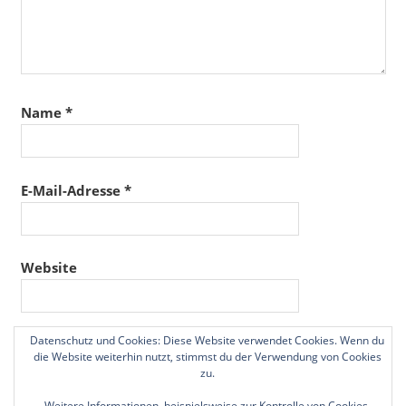
Name
*
E-Mail-Adresse
*
Website
Datenschutz und Cookies: Diese Website verwendet Cookies. Wenn du
Name, E-Mail-Adresse und Website in diesem
die Website weiterhin nutzt, stimmst du der Verwendung von Cookies
Browser für meinen nächsten Kommentar speichern.
zu.
Weitere Informationen, beispielsweise zur Kontrolle von Cookies,