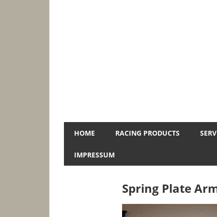
Zum
Inhalt
springen
Jopa-
HOME
RACING PRODUCTS
SERV
Racing
IMPRESSUM
Spring Plate Ar