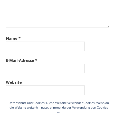
Name
*
E-Mail-Adresse
*
Website
Datenschutz und Cookies: Diese Website verwendet Cookies. Wenn du
Name, E-Mail-Adresse und Website in diesem
die Website weiterhin nutzt, stimmst du der Verwendung von Cookies
Browser für meinen nächsten Kommentar speichern.
zu.