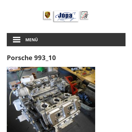
Zum
Inhalt
springen
MENÜ
Porsche 993_10