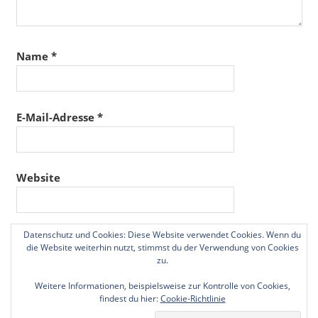
Name
*
E-Mail-Adresse
*
Website
Datenschutz und Cookies: Diese Website verwendet Cookies. Wenn du
Name, E-Mail-Adresse und Website in diesem
die Website weiterhin nutzt, stimmst du der Verwendung von Cookies
Browser für meinen nächsten Kommentar speichern.
zu.
Weitere Informationen, beispielsweise zur Kontrolle von Cookies,
findest du hier:
Cookie-Richtlinie