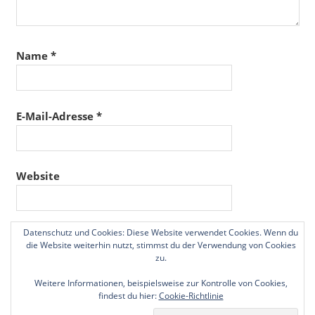
Name
*
E-Mail-Adresse
*
Website
Datenschutz und Cookies: Diese Website verwendet Cookies. Wenn du
Name, E-Mail-Adresse und Website in diesem
die Website weiterhin nutzt, stimmst du der Verwendung von Cookies
Browser für meinen nächsten Kommentar speichern.
zu.
Weitere Informationen, beispielsweise zur Kontrolle von Cookies,
findest du hier:
Cookie-Richtlinie